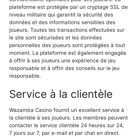
plateforme est protégée par un cryptage SSL de
niveau militaire qui garantit la sécurité des
données et des informations sensibles des
joueurs. Toutes les transactions effectuées sur
le site sont sécurisées et les données
personnelles des joueurs sont protégées à tout
moment. La plateforme est également engagée
à offrir à ses joueurs une expérience de jeu
responsable et à offrir des conseils sur le jeu
responsable.
Service à la clientèle
Wazamba Casino fournit un excellent service à
la clientèle à ses joueurs. Les membres peuvent
contacter le service clientèle 24 heures sur 24,
7 jours sur 7, par e-mail et par chat en direct.