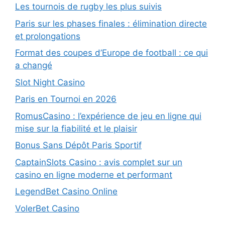
Les tournois de rugby les plus suivis
Paris sur les phases finales : élimination directe
et prolongations
Format des coupes d’Europe de football : ce qui
a changé
Slot Night Casino
Paris en Tournoi en 2026
RomusCasino : l’expérience de jeu en ligne qui
mise sur la fiabilité et le plaisir
Bonus Sans Dépôt Paris Sportif
CaptainSlots Casino : avis complet sur un
casino en ligne moderne et performant
LegendBet Casino Online
VolerBet Casino