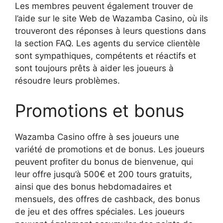
Les membres peuvent également trouver de
l’aide sur le site Web de Wazamba Casino, où ils
trouveront des réponses à leurs questions dans
la section FAQ. Les agents du service clientèle
sont sympathiques, compétents et réactifs et
sont toujours prêts à aider les joueurs à
résoudre leurs problèmes.
Promotions et bonus
Wazamba Casino offre à ses joueurs une
variété de promotions et de bonus. Les joueurs
peuvent profiter du bonus de bienvenue, qui
leur offre jusqu’à 500€ et 200 tours gratuits,
ainsi que des bonus hebdomadaires et
mensuels, des offres de cashback, des bonus
de jeu et des offres spéciales. Les joueurs