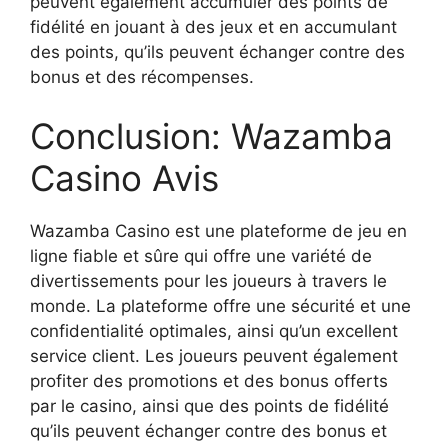
peuvent également accumuler des points de
fidélité en jouant à des jeux et en accumulant
des points, qu’ils peuvent échanger contre des
bonus et des récompenses.
Conclusion: Wazamba
Casino Avis
Wazamba Casino est une plateforme de jeu en
ligne fiable et sûre qui offre une variété de
divertissements pour les joueurs à travers le
monde. La plateforme offre une sécurité et une
confidentialité optimales, ainsi qu’un excellent
service client. Les joueurs peuvent également
profiter des promotions et des bonus offerts
par le casino, ainsi que des points de fidélité
qu’ils peuvent échanger contre des bonus et