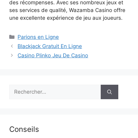
des récompenses. Avec ses nombreux jeux et
ses services de qualité, Wazamba Casino offre
une excellente expérience de jeu aux joueurs.
Catégories
Parions en Ligne
Blackjack Gratuit En Ligne
Casino Plinko Jeu De Casino
Rechercher :
Conseils