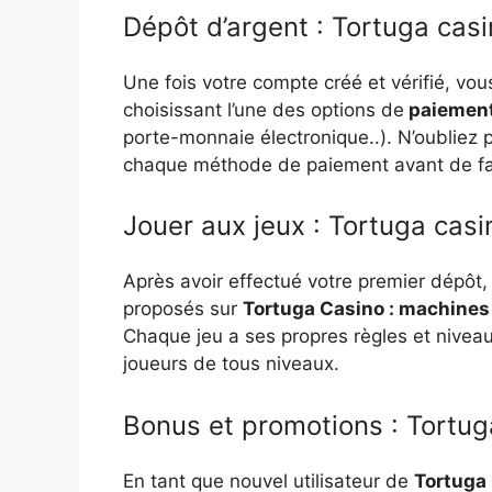
Dépôt d’argent : Tortuga ca
Une fois votre compte créé et vérifié, vo
choisissant l’une des options de
paiement
porte-monnaie électronique..). N’oubliez p
chaque méthode de paiement avant de fai
Jouer aux jeux : Tortuga ca
Après avoir effectué votre premier dépôt,
proposés sur
Tortuga Casino : machines à
Chaque jeu a ses propres règles et niveaux
joueurs de tous niveaux.
Bonus et promotions : Tortu
En tant que nouvel utilisateur de
Tortuga