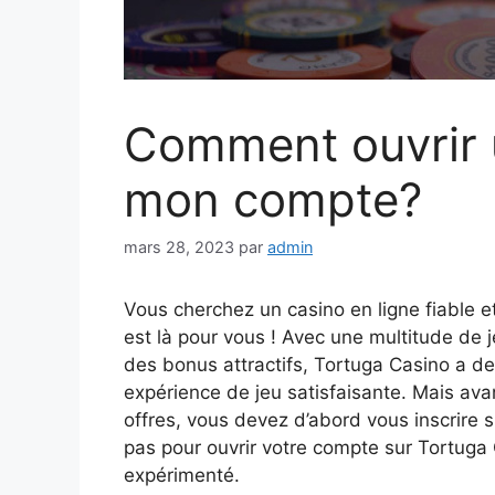
Comment ouvrir 
mon compte?
mars 28, 2023
par
admin
Vous cherchez un casino en ligne fiable et
est là pour vous ! Avec une multitude de je
des bonus attractifs, Tortuga Casino a de
expérience de jeu satisfaisante. Mais ava
offres, vous devez d’abord vous inscrire s
pas pour ouvrir votre compte sur Tortuga
expérimenté.