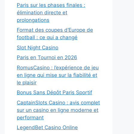
Paris sur les phases finales :
élimination directe et
prolongations
Format des coupes d’Europe de
football : ce qui a changé
Slot Night Casino
Paris en Tournoi en 2026
RomusCasino : l’expérience de jeu
en ligne qui mise sur la fiabilité et
le plaisir
Bonus Sans Dépôt Paris Sportif
CaptainSlots Casino : avis complet
sur un casino en ligne moderne et
performant
LegendBet Casino Online