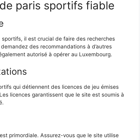
de paris sportifs fiable
e
 sportifs, il est crucial de faire des recherches
ne, demandez des recommandations à d’autres
 légalement autorisé à opérer au Luxembourg.
tations
ortifs qui détiennent des licences de jeu émises
Les licences garantissent que le site est soumis à
é.
st primordiale. Assurez-vous que le site utilise