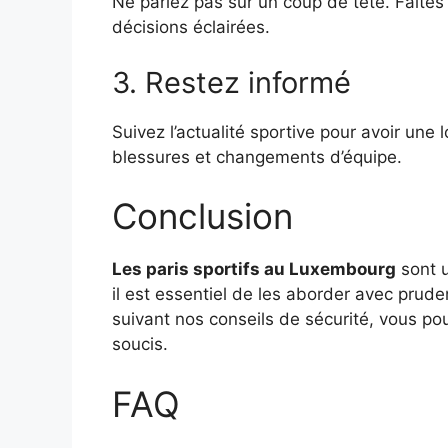
Ne pariez pas sur un coup de tête. Faites
décisions éclairées.
3. Restez informé
Suivez l’actualité sportive pour avoir une
blessures et changements d’équipe.
Conclusion
Les paris sportifs au Luxembourg
sont u
il est essentiel de les aborder avec prude
suivant nos conseils de sécurité, vous po
soucis.
FAQ