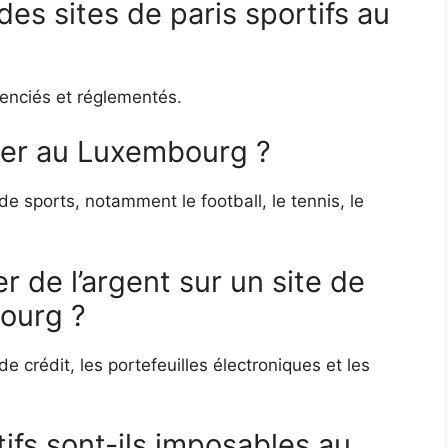
 des sites de paris sportifs au
cenciés et réglementés.
rier au Luxembourg ?
 sports, notamment le football, le tennis, le
 de l’argent sur un site de
bourg ?
e crédit, les portefeuilles électroniques et les
tifs sont-ils imposables au