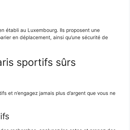
ien établi au Luxembourg. Ils proposent une
parier en déplacement, ainsi qu’une sécurité de
ris sportifs sûrs
tifs et n’engagez jamais plus d’argent que vous ne
ifs