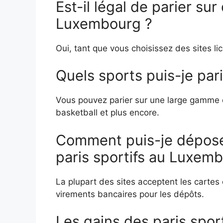
Est-il légal de parier sur
Luxembourg ?
Oui, tant que vous choisissez des sites li
Quels sports puis-je pa
Vous pouvez parier sur une large gamme de
basketball et plus encore.
Comment puis-je déposer
paris sportifs au Luxem
La plupart des sites acceptent les cartes d
virements bancaires pour les dépôts.
Les gains des paris spor