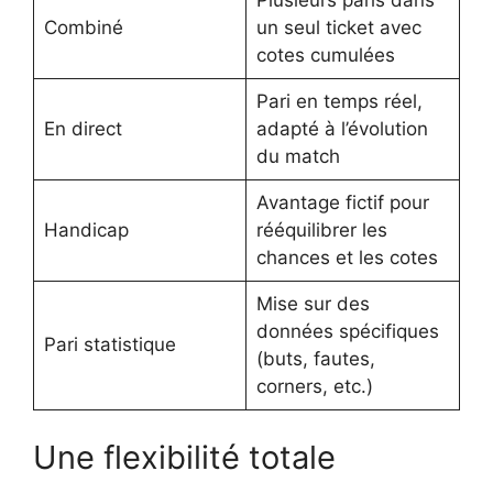
Plusieurs paris dans
Combiné
un seul ticket avec
cotes cumulées
Pari en temps réel,
En direct
adapté à l’évolution
du match
Avantage fictif pour
Handicap
rééquilibrer les
chances et les cotes
Mise sur des
données spécifiques
Pari statistique
(buts, fautes,
corners, etc.)
Une flexibilité totale