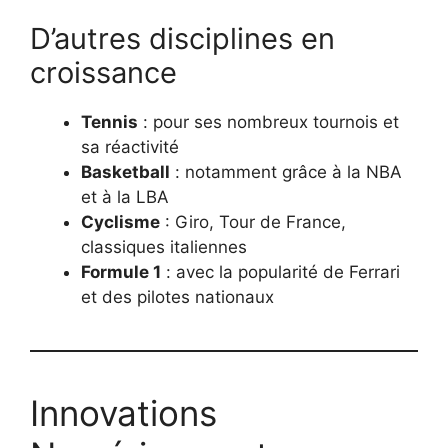
D’autres disciplines en
croissance
Tennis
: pour ses nombreux tournois et
sa réactivité
Basketball
: notamment grâce à la NBA
et à la LBA
Cyclisme
: Giro, Tour de France,
classiques italiennes
Formule 1
: avec la popularité de Ferrari
et des pilotes nationaux
Innovations