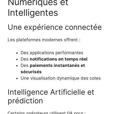
Numériques et
Intelligentes
Une expérience connectée
Les plateformes modernes offrent :
Des applications performantes
Des
notifications en temps réel
Des
paiements instantanés et
sécurisés
Une visualisation dynamique des cotes
Intelligence Artificielle et
prédiction
Certains opérateurs utilisent l’IA pour :