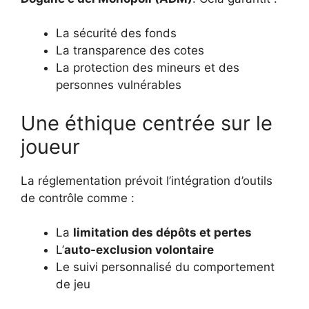
La sécurité des fonds
La transparence des cotes
La protection des mineurs et des
personnes vulnérables
Une éthique centrée sur le
joueur
La réglementation prévoit l’intégration d’outils
de contrôle comme :
La
limitation des dépôts et pertes
L’
auto-exclusion volontaire
Le suivi personnalisé du comportement
de jeu