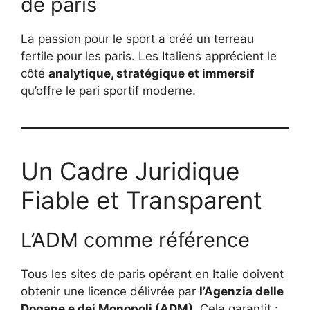
de paris
La passion pour le sport a créé un terreau
fertile pour les paris. Les Italiens apprécient le
côté
analytique, stratégique et immersif
qu’offre le pari sportif moderne.
Un Cadre Juridique
Fiable et Transparent
L’ADM comme référence
Tous les sites de paris opérant en Italie doivent
obtenir une licence délivrée par
l’Agenzia delle
Dogane e dei Monopoli (ADM)
. Cela garantit :