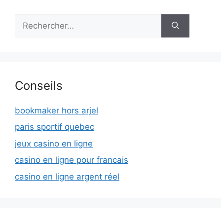
Rechercher :
Conseils
bookmaker hors arjel
paris sportif quebec
jeux casino en ligne
casino en ligne pour francais
casino en ligne argent réel