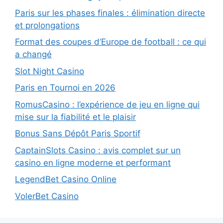
Paris sur les phases finales : élimination directe
et prolongations
Format des coupes d’Europe de football : ce qui
a changé
Slot Night Casino
Paris en Tournoi en 2026
RomusCasino : l’expérience de jeu en ligne qui
mise sur la fiabilité et le plaisir
Bonus Sans Dépôt Paris Sportif
CaptainSlots Casino : avis complet sur un
casino en ligne moderne et performant
LegendBet Casino Online
VolerBet Casino