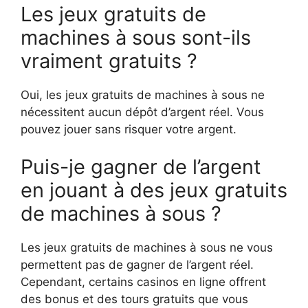
Les jeux gratuits de
machines à sous sont-ils
vraiment gratuits ?
Oui, les jeux gratuits de machines à sous ne
nécessitent aucun dépôt d’argent réel. Vous
pouvez jouer sans risquer votre argent.
Puis-je gagner de l’argent
en jouant à des jeux gratuits
de machines à sous ?
Les jeux gratuits de machines à sous ne vous
permettent pas de gagner de l’argent réel.
Cependant, certains casinos en ligne offrent
des bonus et des tours gratuits que vous