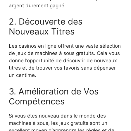
argent durement gagné.
2. Découverte des
Nouveaux Titres
Les casinos en ligne offrent une vaste sélection
de jeux de machines à sous gratuits. Cela vous
donne l’opportunité de découvrir de nouveaux
titres et de trouver vos favoris sans dépenser
un centime.
3. Amélioration de Vos
Compétences
Si vous êtes nouveau dans le monde des
machines à sous, les jeux gratuits sont un
excellent moyen d’apprendre les règles et de