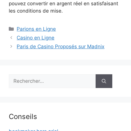
pouvez convertir en argent réel en satisfaisant
les conditions de mise.
Catégories
Parions en Ligne
Casino en Ligne
Paris de Casino Proposés sur Madnix
Rechercher :
Conseils