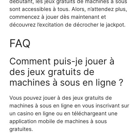
débutant, les jeux gratuits de machines à sous
sont accessibles à tous. Alors, n’attendez plus,
commencez à jouer dès maintenant et
découvrez l’excitation de décrocher le jackpot.
FAQ
Comment puis-je jouer à
des jeux gratuits de
machines à sous en ligne ?
Vous pouvez jouer à des jeux gratuits de
machines à sous en ligne en vous inscrivant sur
un casino en ligne ou en téléchargeant une
application mobile de machines à sous
gratuites.