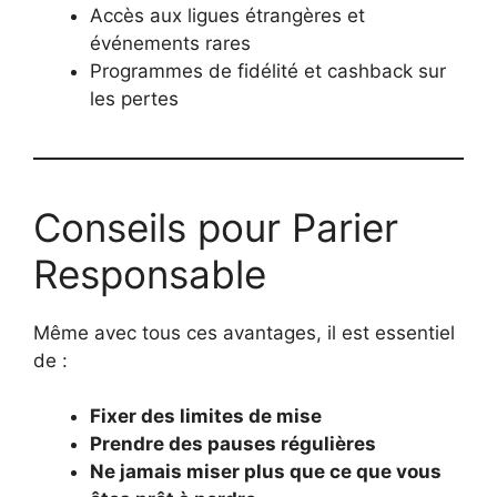
Accès aux ligues étrangères et
événements rares
Programmes de fidélité et cashback sur
les pertes
Conseils pour Parier
Responsable
Même avec tous ces avantages, il est essentiel
de :
Fixer des limites de mise
Prendre des pauses régulières
Ne jamais miser plus que ce que vous