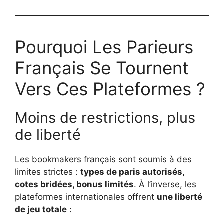
Pourquoi Les Parieurs
Français Se Tournent
Vers Ces Plateformes ?
Moins de restrictions, plus
de liberté
Les bookmakers français sont soumis à des
limites strictes :
types de paris autorisés,
cotes bridées, bonus limités
. À l’inverse, les
plateformes internationales offrent
une liberté
de jeu totale
: