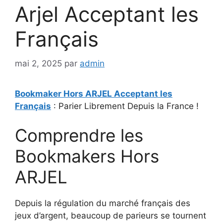
Arjel Acceptant les
Français
mai 2, 2025
par
admin
Bookmaker Hors ARJEL Acceptant les
Français
: Parier Librement Depuis la France !
Comprendre les
Bookmakers Hors
ARJEL
Depuis la régulation du marché français des
jeux d’argent, beaucoup de parieurs se tournent