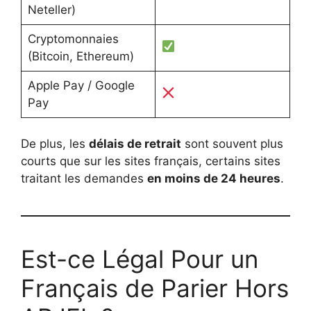
Neteller)
Cryptomonnaies
(Bitcoin, Ethereum)
Apple Pay / Google
Pay
De plus, les
délais de retrait
sont souvent plus
courts que sur les sites français, certains sites
traitant les demandes
en moins de 24 heures
.
Est-ce Légal Pour un
Français de Parier Hors