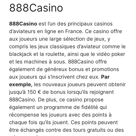
888Casino
888Casino
est l’un des principaux casinos
d’aviateurs en ligne en France. Ce casino offre
aux joueurs une large sélection de jeux, y
compris les jeux classiques d’aviateur comme le
blackjack et la roulette, ainsi que le vidéo poker
et les machines à sous. 888Casino offre
également de généreux bonus et promotions
aux joueurs qui s’inscrivent chez eux.
Par
exemple,
les nouveaux joueurs peuvent obtenir
jusqu’à 150 € de bonus lorsqu’ils rejoignent
888Casino. De plus, ce casino propose
également un programme de fidélité qui
récompense les joueurs avec des points à
chaque fois qu’ils jouent. Ces points peuvent
être échangés contre des tours gratuits ou des