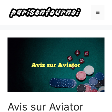
Aller
au
Menu
contenu
Avis sur Aviator