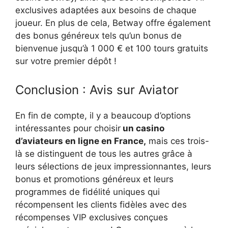
exclusives adaptées aux besoins de chaque
joueur. En plus de cela, Betway offre également
des bonus généreux tels qu’un bonus de
bienvenue jusqu’à 1 000 € et 100 tours gratuits
sur votre premier dépôt !
Conclusion : Avis sur Aviator
En fin de compte, il y a beaucoup d’options
intéressantes pour choisir
un casino
d’aviateurs en ligne en France,
mais ces trois-
là se distinguent de tous les autres grâce à
leurs sélections de jeux impressionnantes, leurs
bonus et promotions généreux et leurs
programmes de fidélité uniques qui
récompensent les clients fidèles avec des
récompenses VIP exclusives conçues